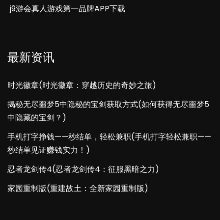
j9游会真人游戏第一品牌APP下载
最新资讯
时光徽章(时光徽章：穿越历史的奇妙之旅)
揭秘无尽噩梦5中隐秘的宝剑获取方式(如何获得无尽噩梦5
中隐藏的宝剑？)
手机打字挣钱——秒结单，轻松兼职(手机打字轻松兼职——
秒结单见证赚钱实力！)
忍者龙剑传4(忍者龙剑传4：征服黑暗之力)
家园重制版(重建故土：全新家园重制版)