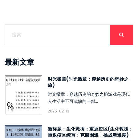
最新文章
时光徽章(时光徽章：穿越历史的奇妙之
旅)
时光徽章：穿越历史的奇妙之旅游戏是现代
人生活中不可或缺的一部...
2026-02-13
新标题：生化救援：重返疫区(生化救援：
重返疫区续写：克服困难，挑战新难度)