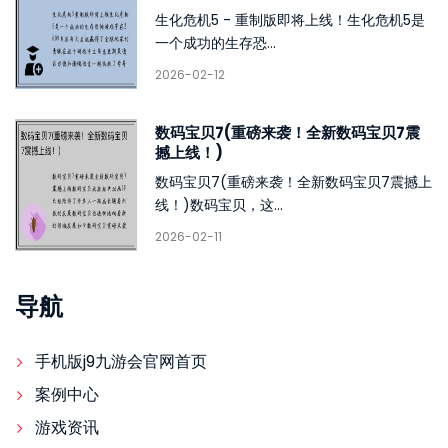
生化危机5 - 重制版即将上线！生化危机5是
一个成功的生存恐...
2026-02-12
数码宝贝7(重磅来袭！全新数码宝贝7震
撼上线！)
数码宝贝7(重磅来袭！全新数码宝贝7震撼上
线！)数码宝贝，这...
2026-02-11
导航
手机版j9九游会官网首页
案例中心
游戏资讯